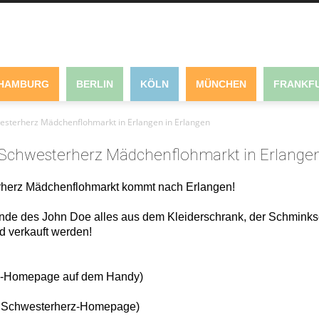
HAMBURG
BERLIN
KÖLN
MÜNCHEN
FRANKFU
esterherz Mädchenflohmarkt in Erlangen in Erlangen
Schwesterherz Mädchenflohmarkt in Erlange
terherz Mädchenflohmarkt kommt nach Erlangen!
ände des John Doe alles aus dem Kleiderschrank, der Schmi
d verkauft werden!
erz-Homepage auf dem Handy)
ete Schwesterherz-Homepage)