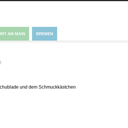
RT AM MAIN
BREMEN
n
nkschublade und dem Schmuckkästchen