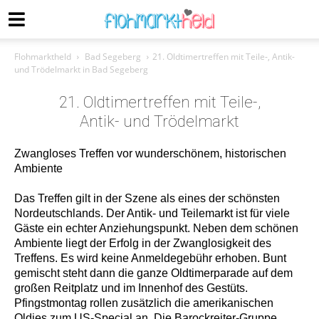
Flohmarktheld
Bad Segeberg
21. Oldtimertreffen mit Teile-, Antik-
und Trödelmarkt in Bad Segeberg
21. Oldtimertreffen mit Teile-,
Antik- und Trödelmarkt
Zwangloses Treffen vor wunderschönem, historischen
Ambiente
Das Treffen gilt in der Szene als eines der schönsten
Nordeutschlands. Der Antik- und Teilemarkt ist für viele
Gäste ein echter Anziehungspunkt. Neben dem schönen
Ambiente liegt der Erfolg in der Zwanglosigkeit des
Treffens. Es wird keine Anmeldegebühr erhoben. Bunt
gemischt steht dann die ganze Oldtimerparade auf dem
großen Reitplatz und im Innenhof des Gestüts.
Pfingstmontag rollen zusätzlich die amerikanischen
Oldies zum US-Special an. Die Barockreiter-Gruppe