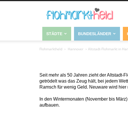
STÄDTE
BUNDESLÄNDER
Flohmarktheld
Hannover
Altstadt-Flohmarkt in Ha
Seit mehr als 50 Jahren zieht der Altstadt
getrödelt was das Zeug hält, bei jedem Wett
Ramsch für wenig Geld. Neuware wird hier n
In den Wintermonaten (November bis März) ö
aufbauen.