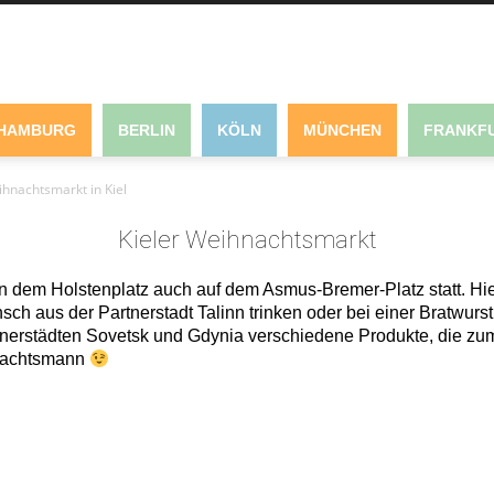
HAMBURG
BERLIN
KÖLN
MÜNCHEN
FRANKFU
ihnachtsmarkt in Kiel
Kieler Weihnachtsmarkt
n dem Holstenplatz auch auf dem Asmus-Bremer-Platz statt. Hie
ch aus der Partnerstadt Talinn trinken oder bei einer Bratwurs
tnerstädten Sovetsk und Gdynia verschiedene Produkte, die zu
hnachtsmann