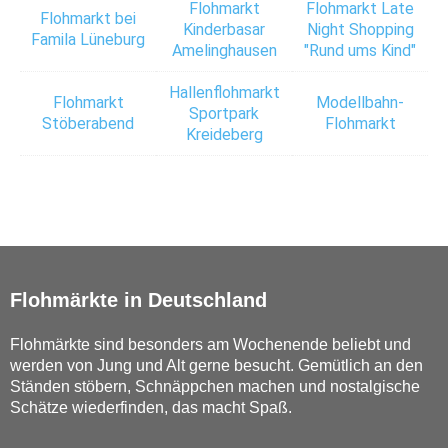
Flohmarkt
Flohmarkt Late
Flohmarkt bei
Kinderbasar
Night Shopping
Famila Lüneburg
Amelinghausen
"Rund ums Kind"
Hallenflohmarkt
Flohmarkt
Modellbahn-
Sportpark
Stöberabend
Flohmarkt
Kreideberg
Flohmärkte in Deutschland
Flohmärkte sind besonders am Wochenende beliebt und
werden von Jung und Alt gerne besucht. Gemütlich an den
Ständen stöbern, Schnäppchen machen und nostalgische
Schätze wiederfinden, das macht Spaß.