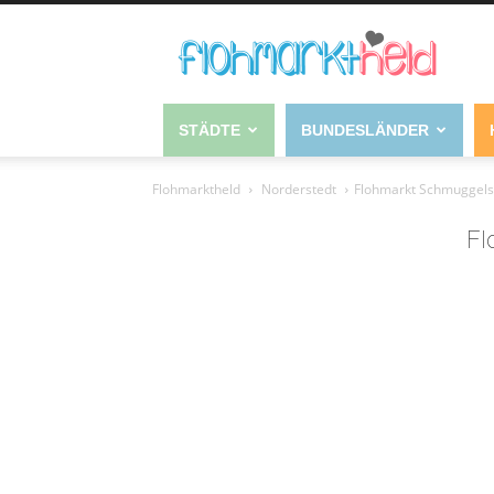
STÄDTE
BUNDESLÄNDER
Flohmarktheld
Norderstedt
Flohmarkt Schmuggelst
Fl