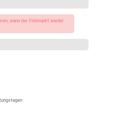
eren, wann der Flohmarkt wieder
ltungstagen