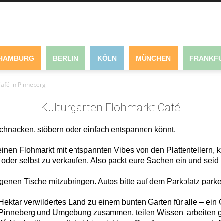
HAMBURG
BERLIN
KÖLN
MÜNCHEN
FRANKFU
Café in Pinneberg
Kulturgarten Flohmarkt Café
schnacken, stöbern oder einfach entspannen könnt.
einen Flohmarkt mit entspannten Vibes von den Plattentellern, 
 oder selbst zu verkaufen. Also packt eure Sachen ein und seid 
igenen Tische mitzubringen. Autos bitte auf dem Parkplatz parke
 Hektar verwildertes Land zu einem bunten Garten für alle – ei
Pinneberg und Umgebung zusammen, teilen Wissen, arbeiten g