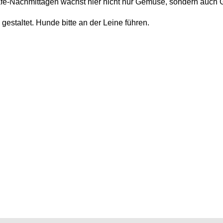
fé-Nachmittagen wächst hier nicht nur Gemüse, sondern auch 
rm gestaltet. Hunde bitte an der Leine führen.