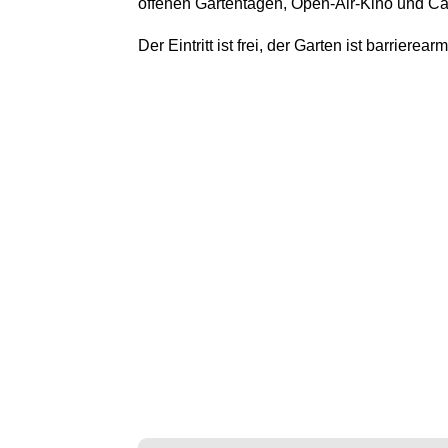
offenen Gartentagen, Open-Air-Kino und Ca
Der Eintritt ist frei, der Garten ist barrierea