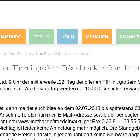
HAMBURG
BERLIN
KÖLN
MÜNCHEN
FRANKFU
mit großem Trödelmarkt in Brandenburg an der Havel
enen Tür mit großem Trödelmarkt in Brandenb
ab 9 Uhr der mittlerweile „22. Tag der offenen Tür mit große
nburg statt. An diesem Tag werden ca. 10.000 Besucher erwarte
, dann meldet euch bitte ab dem 02.07.2018 bis spätestens 03.0
nschrift, Telefonnummer, E-Mail-Adresse sowie der benötigten
r unter www.mothor.de/troedelmarkt, per Fax 0 33 81 – 33 55 5
ichtag ist leider keine Anmeldung mehr möglich. Die Standgeb
onderte Preise und wie in jedem Jahr darf keine Neuware ang