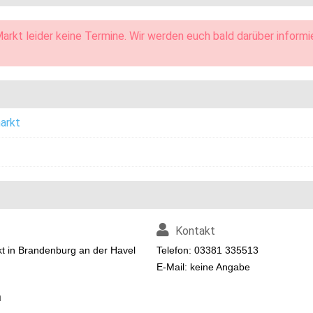
arkt leider keine Termine. Wir werden euch bald darüber informi
arkt
Kontakt
kt in Brandenburg an der Havel
Telefon: 03381 335513
E-Mail: keine Angabe
n