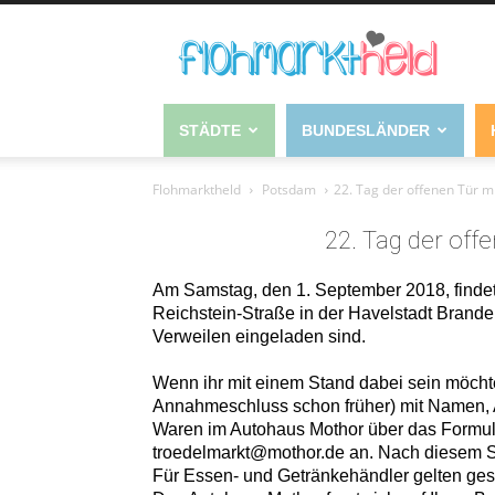
STÄDTE
BUNDESLÄNDER
Flohmarktheld
Potsdam
22. Tag der offenen Tür 
22. Tag der off
Am Samstag, den 1. September 2018, findet 
Reichstein-Straße in der Havelstadt Brande
Verweilen eingeladen sind.
Wenn ihr mit einem Stand dabei sein möchtet
Annahmeschluss schon früher) mit Namen, A
Waren im Autohaus Mothor über das Formula
troedelmarkt@mothor.de an. Nach diesem St
Für Essen- und Getränkehändler gelten ges