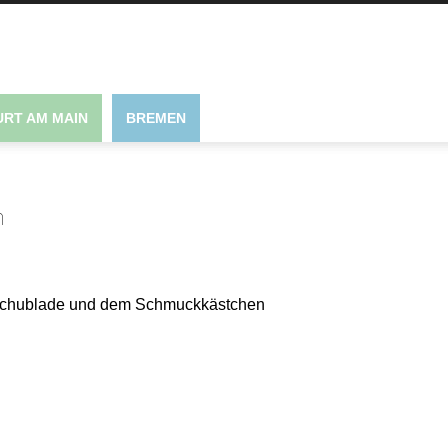
RT AM MAIN
BREMEN
n
nkschublade und dem Schmuckkästchen