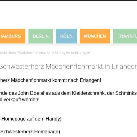
HAMBURG
BERLIN
KÖLN
MÜNCHEN
FRANKFU
esterherz Mädchenflohmarkt in Erlangen in Erlangen
Schwesterherz Mädchenflohmarkt in Erlange
terherz Mädchenflohmarkt kommt nach Erlangen!
ände des John Doe alles aus dem Kleiderschrank, der Schmi
d verkauft werden!
erz-Homepage auf dem Handy)
ete Schwesterherz-Homepage)