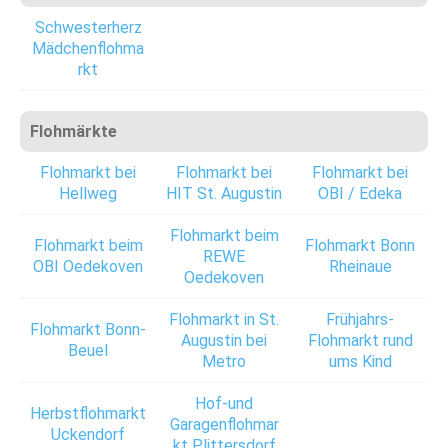
Schwesterherz
Mädchenflohma
rkt
Flohmärkte
Flohmarkt bei
Flohmarkt bei
Flohmarkt bei
Hellweg
HIT St. Augustin
OBI / Edeka
Flohmarkt beim
Flohmarkt beim
Flohmarkt Bonn
REWE
OBI Oedekoven
Rheinaue
Oedekoven
Flohmarkt in St.
Frühjahrs-
Flohmarkt Bonn-
Augustin bei
Flohmarkt rund
Beuel
Metro
ums Kind
Hof-und
Herbstflohmarkt
Garagenflohmar
Uckendorf
kt Plittersdorf