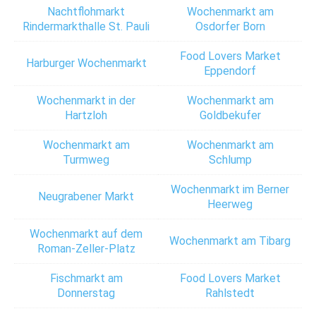
Nachtflohmarkt
Wochenmarkt am
Rindermarkthalle St. Pauli
Osdorfer Born
Food Lovers Market
Harburger Wochenmarkt
Eppendorf
Wochenmarkt in der
Wochenmarkt am
Hartzloh
Goldbekufer
Wochenmarkt am
Wochenmarkt am
Turmweg
Schlump
Wochenmarkt im Berner
Neugrabener Markt
Heerweg
Wochenmarkt auf dem
Wochenmarkt am Tibarg
Roman-Zeller-Platz
Fischmarkt am
Food Lovers Market
Donnerstag
Rahlstedt