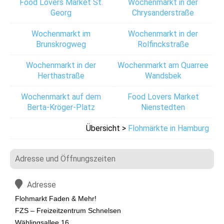
Food Lovers Market St.
Wochenmarkt in der
Georg
Chrysanderstraße
Wochenmarkt im
Wochenmarkt in der
Brunskrogweg
Rolfinckstraße
Wochenmarkt in der
Wochenmarkt am Quarree
Herthastraße
Wandsbek
Wochenmarkt auf dem
Food Lovers Market
Berta-Kröger-Platz
Nienstedten
Übersicht >
Flohmärkte in Hamburg
Adresse und Öffnungszeiten
Adresse
Flohmarkt Faden & Mehr!
FZS – Freizeitzentrum Schnelsen
Wählingsallee 16