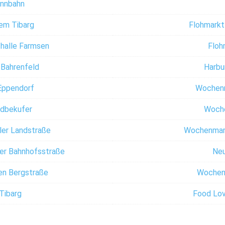
ennbahn
dem Tibarg
Flohmarkt
thalle Farmsen
Floh
Bahrenfeld
Harbu
Eppendorf
Wochenm
dbekufer
Woch
er Landstraße
Wochenmark
er Bahnhofsstraße
Neu
en Bergstraße
Wochenm
Tibarg
Food Lov