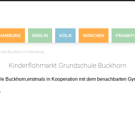
HAMBURG
BERLIN
KÖLN
MÜNCHEN
FRANKFU
hule Buckhorn in Hamburg
Kinderflohmarkt Grundschule Buckhorn
ule Buckhorn,erstmals in Kooperation mit dem benachbarten G
e