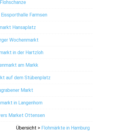
Flohschanze
 Eissporthalle Farmsen
markt Hansaplatz
rger Wochenmarkt
arkt in der Hartzloh
enmarkt am Markk
t auf dem Stübenplatz
grabener Markt
arkt in Langenhorn
ers Market Ottensen
Übersicht >
Flohmärkte in Hamburg