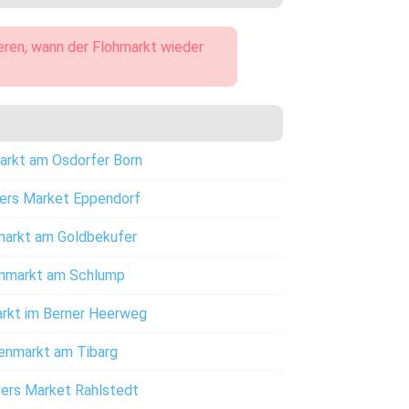
eren, wann der Flohmarkt wieder
rkt am Osdorfer Born
ers Market Eppendorf
arkt am Goldbekufer
nmarkt am Schlump
kt im Berner Heerweg
nmarkt am Tibarg
ers Market Rahlstedt