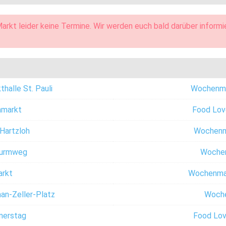
arkt leider keine Termine. Wir werden euch bald darüber informi
halle St. Pauli
Wochenma
nmarkt
Food Lov
Hartzloh
Wochenm
Turmweg
Woche
arkt
Wochenmar
n-Zeller-Platz
Woche
nerstag
Food Lov