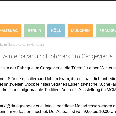
HAMBURG
BERLIN
KÖLN
MÜNCHEN
FRANKFU
kt im Gängeviertel in Hamburg
Winterbazar und Flohmarkt im Gängeviertel
 in der Fabrique im Gängeviertel die Türen für einen Winterba
nen Stände mit allerhand tollem Kram, den du natürlich unbedi
et im zweiten Stock feinstes veganes Essen (syrische Küche) an
uck auf mitgebrachte Textilien. Auch die Ausstellung im MOM A
arkt@das-gaengeviertel.info. Über diese Mailadresse werden au
enn ihr verkaufen möchtet. Der Aufbau ist von 9:00 bis 10:00 U