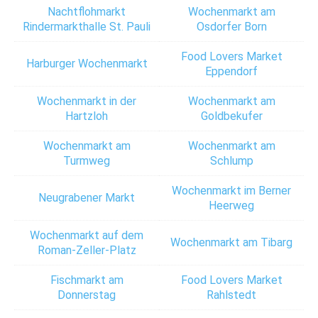
Nachtflohmarkt
Wochenmarkt am
Rindermarkthalle St. Pauli
Osdorfer Born
Food Lovers Market
Harburger Wochenmarkt
Eppendorf
Wochenmarkt in der
Wochenmarkt am
Hartzloh
Goldbekufer
Wochenmarkt am
Wochenmarkt am
Turmweg
Schlump
Wochenmarkt im Berner
Neugrabener Markt
Heerweg
Wochenmarkt auf dem
Wochenmarkt am Tibarg
Roman-Zeller-Platz
Fischmarkt am
Food Lovers Market
Donnerstag
Rahlstedt