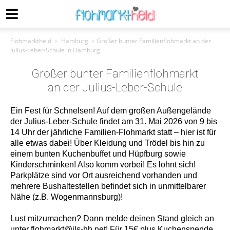
Flohmarktheld
Hamburg
Großer bunter Familienflohmarkt an der
Julius-Leber-Schule in Hamburg
Großer bunter Familienflohmarkt
an der Julius-Leber-Schule
Ein Fest für Schnelsen! Auf dem großen Außengelände
der Julius-Leber-Schule findet am 31. Mai 2026 von 9 bis
14 Uhr der jährliche Familien-Flohmarkt statt – hier ist für
alle etwas dabei! Über Kleidung und Trödel bis hin zu
einem bunten Kuchenbuffet und Hüpfburg sowie
Kinderschminken! Also komm vorbei! Es lohnt sich!
Parkplätze sind vor Ort ausreichend vorhanden und
mehrere Bushaltestellen befindet sich in unmittelbarer
Nähe (z.B. Wogenmannsburg)!
Lust mitzumachen? Dann melde deinen Stand gleich an
unter flohmarkt@jls-hh.net! Für 15€ plus Kuchenspende