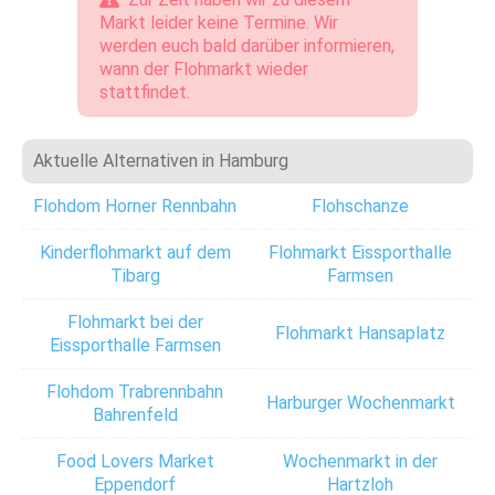
Markt leider keine Termine. Wir
werden euch bald darüber informieren,
wann der Flohmarkt wieder
stattfindet.
Aktuelle Alternativen in Hamburg
Flohdom Horner Rennbahn
Flohschanze
Kinderflohmarkt auf dem
Flohmarkt Eissporthalle
Tibarg
Farmsen
Flohmarkt bei der
Flohmarkt Hansaplatz
Eissporthalle Farmsen
Flohdom Trabrennbahn
Harburger Wochenmarkt
Bahrenfeld
Food Lovers Market
Wochenmarkt in der
Eppendorf
Hartzloh