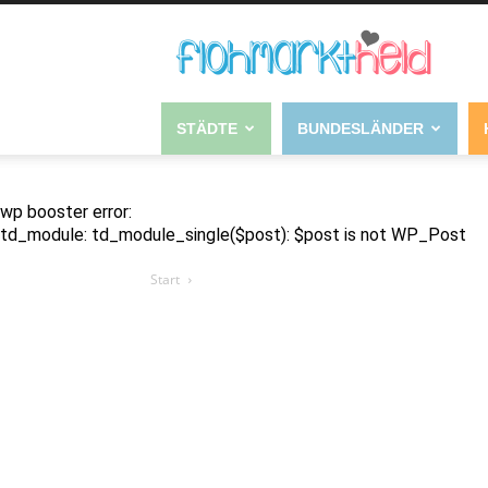
STÄDTE
BUNDESLÄNDER
wp booster error:
td_module: td_module_single($post): $post is not WP_Post
Start